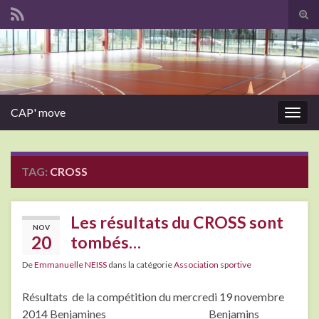
Tog
sear
Search for:
for
CAP' move
Togg
navig
TAG:
CROSS
Les résultats du CROSS sont
NOV
20
tombés…
De
Emmanuelle NEISS
dans la catégorie
Association sportive
Résultats de la compétition du mercredi 19 novembre
2014 Benjamines Benjamins