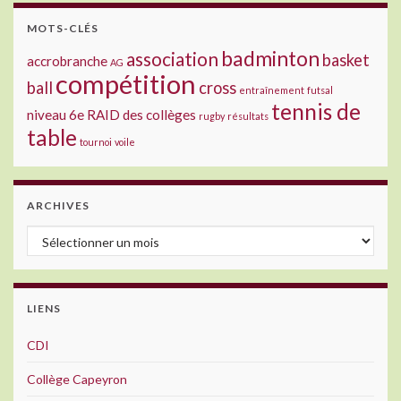
MOTS-CLÉS
badminton
association
basket
accrobranche
AG
compétition
ball
cross
entraînement
futsal
tennis de
niveau 6e
RAID des collèges
rugby
résultats
table
tournoi
voile
ARCHIVES
Archives
LIENS
CDI
Collège Capeyron