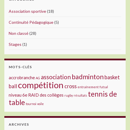
Association sportive
(18)
Continuité Pédagogique
(5)
Non classé
(28)
Stages
(1)
MOTS-CLÉS
badminton
association
basket
accrobranche
AG
compétition
ball
cross
entraînement
futsal
tennis de
niveau 6e
RAID des collèges
rugby
résultats
table
tournoi
voile
ARCHIVES