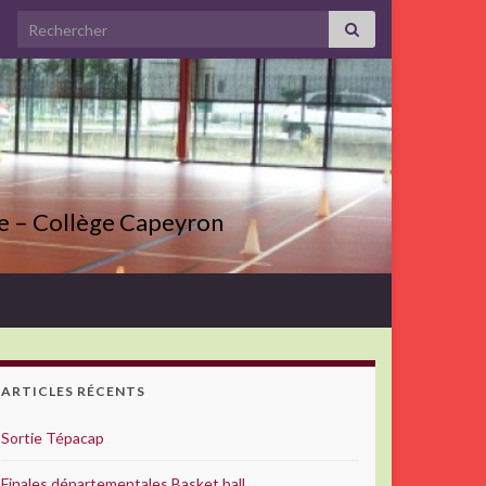
Search for:
ve – Collège Capeyron
ARTICLES RÉCENTS
Sortie Tépacap
Finales départementales Basket ball