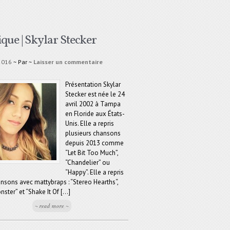
que | Skylar Stecker
2016
~ Par
~
Laisser un commentaire
Présentation Skylar
Stecker est née le 24
avril 2002 à Tampa
en Floride aux États-
Unis. Elle a repris
plusieurs chansons
depuis 2013 comme
“Let Bit Too Much”,
“Chandelier” ou
“Happy”. Elle a repris
ansons avec mattybraps : “Stereo Hearths“,
ter” et “Shake It Of [...]
~ read more ~