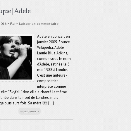
que | Adele
2016
~ Par
~
Laisser un commentaire
Adele en concert en
janvier 2009. Source
Wikipédia. Adele
Laurie Blue Adkins,
connue sous le nom
d’Adele, est née le 5
mai 1988 à Londre.
C’est une auteure-
compositrice-
interprète connue
 film “Skyfall” don elle a chanté le thème.
t née dans le nord de Londres, mais
 plusieurs fois. Sa mère l [...]
~ read more ~