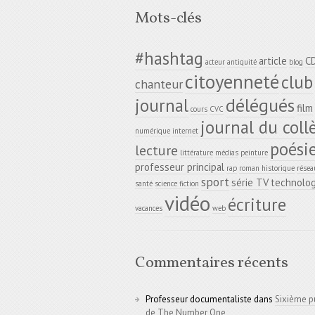
Mots-clés
#hashtag
article
C
acteur
antiquité
blog
citoyenneté
club
chanteur
délégués
journal
film
cours
CVC
journal du coll
numérique
internet
poési
lecture
littérature
médias
peinture
professeur principal
rap
roman historique
résea
sport
série TV
technolog
santé
science fiction
vidéo
écriture
vacances
web
Commentaires récents
Professeur documentaliste
dans
Sixième p
de The Number One