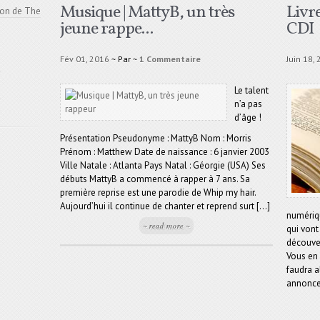
Musique | MattyB, un très
Livr
ion de The
jeune rappe...
CDI
Fév 01, 2016
~ Par
~
1 Commentaire
Juin 18,
e
Le talent
e
n’a pas
d’âge !
Présentation Pseudonyme : MattyB Nom : Morris
Prénom : Matthew Date de naissance : 6 janvier 2003
Ville Natale : Atlanta Pays Natal : Géorgie (USA) Ses
débuts MattyB a commencé à rapper à 7 ans. Sa
première reprise est une parodie de Whip my hair.
Aujourd’hui il continue de chanter et reprend surt [...]
numériq
~ read more ~
qui vont 
découver
Vous en 
faudra a
annonce 