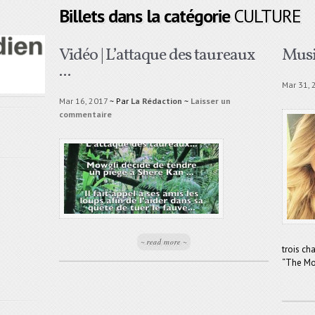
Billets dans la catégorie
CULTURE
Vidéo | L’attaque des taureaux
Musi
...
Mar 31, 
Mar 16, 2017
~ Par
La Rédaction
~
Laisser un
commentaire
~ read more ~
trois ch
“The Mons