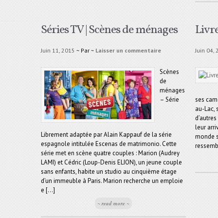
Séries TV | Scènes de ménages
Livr
Juin 11, 2015
~ Par
~
Laisser un commentaire
Juin 04,
Scènes
de
ménages
– Série
ses cama
au-Lac, 
d’autres 
leur arr
Librement adaptée par Alain Kappauf de la série
monde s’
espagnole intitulée Escenas de matrimonio. Cette
ressembl
série met en scène quatre couples : Marion (Audrey
LAMI) et Cédric (Loup-Denis ELION), un jeune couple
sans enfants, habite un studio au cinquième étage
d’un immeuble à Paris. Marion recherche un emploie
e [...]
~ read more ~