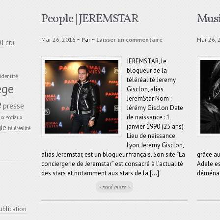
People | JEREMSTAR
Musi
Mar 26, 2016
~ Par
~
Laisser un commentaire
Mar 26, 
DI
CDJ
JEREMSTAR, le
blogueur de la
identité
téléréalité Jeremy
ège
Gisclon, alias
JeremStar Nom :
e
presse
Jérémy Gisclon Date
de naissance : 1
ux sociaux
janvier 1990 (25 ans)
ie
téléréalité
Lieu de naissance:
Lyon Jeremy Gisclon,
alias Jeremstar, est un blogueur français. Son site “La
grâce au
conciergerie de Jeremstar” est consacré à l’actualité
Adele es
des stars et notamment aux stars de la [...]
déménage
~ read more ~
ublication