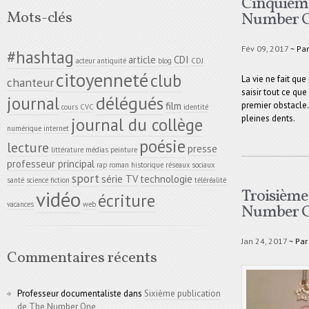
Cinquième
Mots-clés
Number O
Fév 09, 2017
~ Pa
#hashtag
article
CDI
acteur
antiquité
blog
CDJ
citoyenneté
club
La vie ne fait que 
chanteur
saisir tout ce que 
délégués
journal
premier obstacle
film
cours
CVC
identité
pleines dents.
journal du collège
numérique
internet
poésie
lecture
presse
littérature
médias
peinture
professeur principal
rap
roman historique
réseaux sociaux
sport
série TV
technologie
santé
science fiction
téléréalité
Troisième
vidéo
écriture
vacances
web
Number O
Jan 24, 2017
~ Pa
Commentaires récents
Professeur documentaliste
dans
Sixième publication
de The Number One