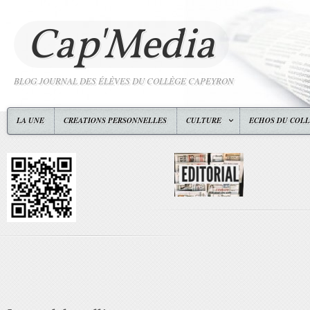
Cap'Media
BLOG JOURNAL DES ÉLÈVES DU COLLÈGE CAPEYRON
LA UNE
CREATIONS PERSONNELLES
CULTURE
ECHOS DU COL