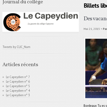
Journal du collège
Billets li
Des vacanc
Mai 21, 2015
~ Pa
Tweets by CLIC_Num
Articles récents
Le Capeydien n° 7
Le Capeydien n° 6
Le Capeydien n° 5
Le Capeydien n° 4
Le Capeydien n° 3
Bordeaux Tu es sp