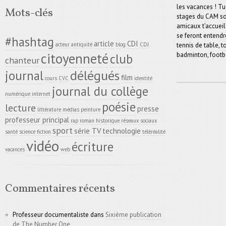
les vacances ! Tu 
Mots-clés
stages du CAM son
amicaux t’accueill
se feront entendr
#hashtag
article
CDI
tennis de table, 
acteur
antiquité
blog
CDJ
citoyenneté
badminton, footba
club
chanteur
délégués
journal
film
cours
CVC
identité
journal du collège
numérique
internet
poésie
lecture
presse
littérature
médias
peinture
professeur principal
rap
roman historique
réseaux sociaux
sport
série TV
technologie
santé
science fiction
téléréalité
vidéo
écriture
vacances
web
Commentaires récents
Professeur documentaliste
dans
Sixième publication
de The Number One