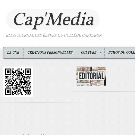
Cap'Media
BLOG JOURNAL DES ÉLÈVES DU COLLÈGE CAPEYRON
LA UNE
CREATIONS PERSONNELLES
CULTURE
ECHOS DU COL