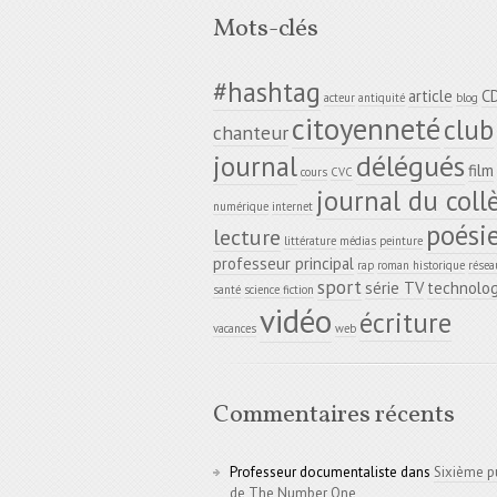
Mots-clés
#hashtag
article
C
acteur
antiquité
blog
citoyenneté
club
chanteur
délégués
journal
film
cours
CVC
journal du coll
numérique
internet
poési
lecture
littérature
médias
peinture
professeur principal
rap
roman historique
résea
sport
série TV
technolog
santé
science fiction
vidéo
écriture
vacances
web
Commentaires récents
Professeur documentaliste
dans
Sixième p
de The Number One