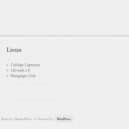
Liens
Collège Capeyron
CDI web 2.0
Mangagas Club
theme by Theme4Press • Powered by
WordPress