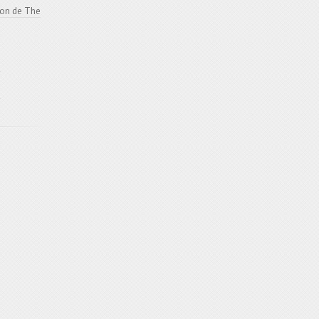
ion de The
e
e