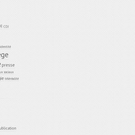
DI
CDJ
identité
ège
e
presse
ux sociaux
ie
téléréalité
ublication