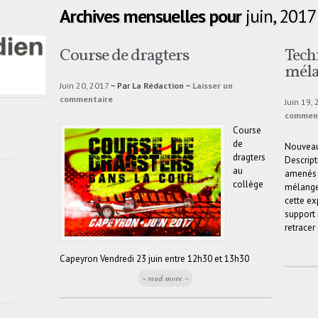
Archives mensuelles pour
juin, 2017
Course de dragters
Techn
mélan
Juin 20, 2017
~ Par
La Rédaction
~
Laisser un
commentaire
Juin 19,
commen
Course
de
Nouveau
dragters
Descript
au
amenés à
collège
mélanges
cette ex
support 
retracer 
Capeyron Vendredi 23 juin entre 12h30 et 13h30
~ read more ~