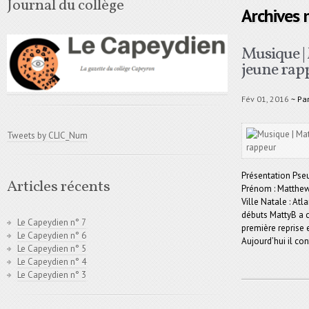
Journal du collège
Archives
Musique | 
jeune rapp
Fév 01, 2016
~ Pa
Tweets by CLIC_Num
Présentation Pse
Articles récents
Prénom : Matthew 
Ville Natale : Atl
débuts MattyB a 
Le Capeydien n° 7
première reprise 
Le Capeydien n° 6
Aujourd’hui il con
Le Capeydien n° 5
Le Capeydien n° 4
Le Capeydien n° 3