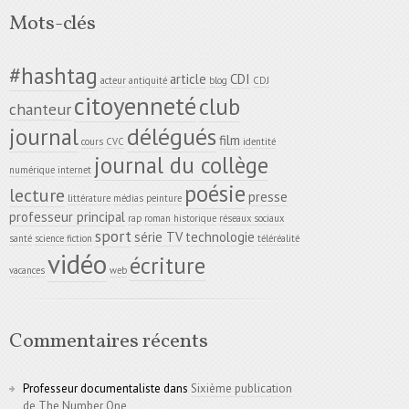
Mots-clés
#hashtag
article
CDI
acteur
antiquité
blog
CDJ
citoyenneté
club
chanteur
délégués
journal
film
cours
CVC
identité
journal du collège
numérique
internet
poésie
lecture
presse
littérature
médias
peinture
professeur principal
rap
roman historique
réseaux sociaux
sport
série TV
technologie
santé
science fiction
téléréalité
vidéo
écriture
vacances
web
Commentaires récents
Professeur documentaliste
dans
Sixième publication
de The Number One