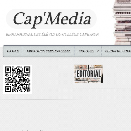
Cap'Media
BLOG JOURNAL DES ÉLÈVES DU COLLÈGE CAPEYRON
LA UNE
CREATIONS PERSONNELLES
CULTURE
ECHOS DU COL