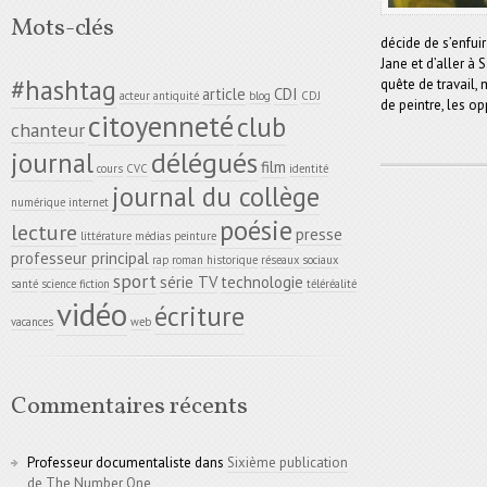
Mots-clés
décide de s’enfuir
Jane et d’aller à
#hashtag
quête de travail, 
article
CDI
acteur
antiquité
blog
CDJ
de peintre, les op
citoyenneté
club
chanteur
délégués
journal
film
cours
CVC
identité
journal du collège
numérique
internet
poésie
lecture
presse
littérature
médias
peinture
professeur principal
rap
roman historique
réseaux sociaux
sport
série TV
technologie
santé
science fiction
téléréalité
vidéo
écriture
vacances
web
Commentaires récents
Professeur documentaliste
dans
Sixième publication
de The Number One