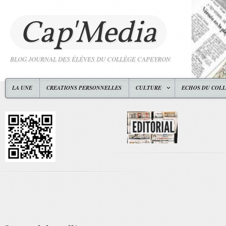
Cap'Media
BLOG JOURNAL DES ÉLÈVES DU COLLÈGE CAPEYRON
LA UNE
CREATIONS PERSONNELLES
CULTURE
ECHOS DU COL