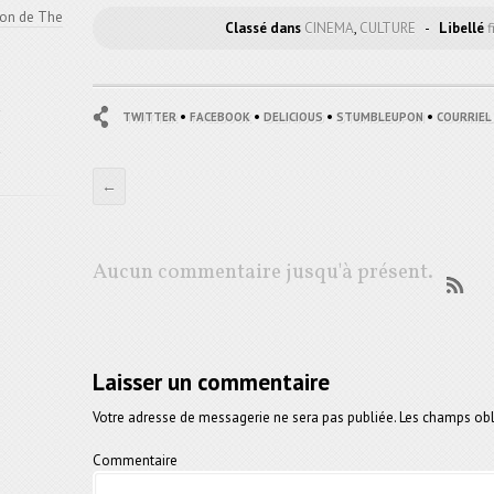
ion de The
Classé dans
CINEMA
,
CULTURE
-
Libellé
f
e
•
•
•
•
TWITTER
FACEBOOK
DELICIOUS
STUMBLEUPON
COURRIEL
e
←
Aucun commentaire jusqu'à présent.
Laisser un commentaire
Votre adresse de messagerie ne sera pas publiée.
Les champs obli
Commentaire