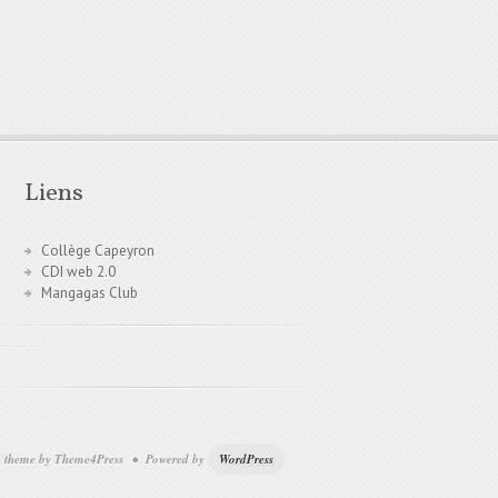
Liens
Collège Capeyron
CDI web 2.0
Mangagas Club
theme by Theme4Press • Powered by
WordPress