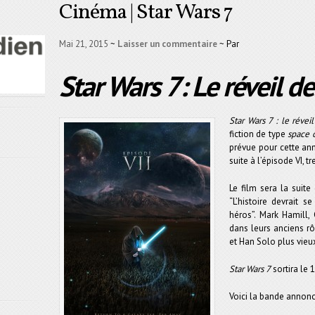
Cinéma | Star Wars 7
Mai 21, 2015
~
Laisser un commentaire
~ Par
Star Wars 7: Le réveil de
Star Wars 7 : le révei
fiction de type
space
prévue pour cette ann
suite à l’épisode VI, t
Le film sera la suite
“L’histoire devrait 
héros”. Mark Hamill, 
dans leurs anciens rô
et Han Solo plus vieu
Star Wars 7
sortira le
Voici la bande annonc