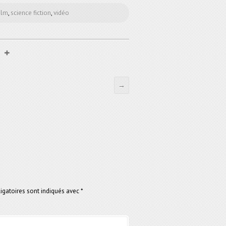
ilm
,
science fiction
,
vidéo
→
gatoires sont indiqués avec
*