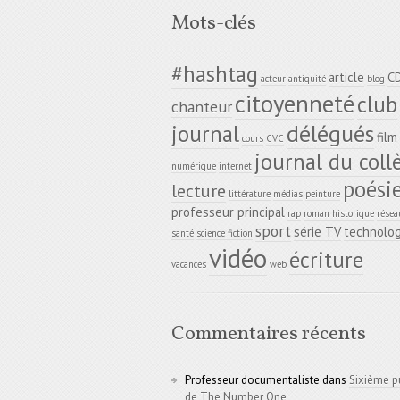
Mots-clés
#hashtag
article
C
acteur
antiquité
blog
citoyenneté
club
chanteur
délégués
journal
film
cours
CVC
journal du coll
numérique
internet
poési
lecture
littérature
médias
peinture
professeur principal
rap
roman historique
résea
sport
série TV
technolog
santé
science fiction
vidéo
écriture
vacances
web
Commentaires récents
Professeur documentaliste
dans
Sixième p
de The Number One