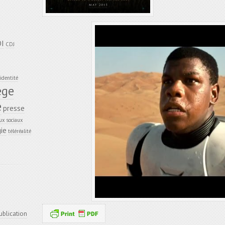
DI
CDJ
identité
ège
e
presse
ux sociaux
ie
téléréalité
ublication