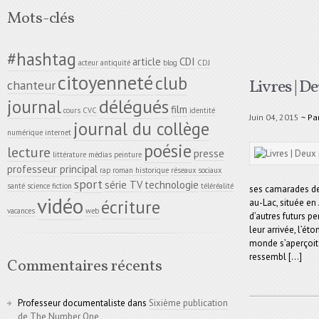
Mots-clés
#hashtag
article
CDI
acteur
antiquité
blog
CDJ
citoyenneté
club
Livres | D
chanteur
délégués
journal
film
cours
CVC
identité
Juin 04, 2015
~ Pa
journal du collège
numérique
internet
poésie
lecture
presse
littérature
médias
peinture
professeur principal
rap
roman historique
réseaux sociaux
sport
série TV
technologie
santé
science fiction
téléréalité
ses camarades de
vidéo
écriture
au-Lac, située en
vacances
web
d’autres futurs pe
leur arrivée, l’é
monde s’aperçoit 
ressembl [...]
Commentaires récents
Professeur documentaliste
dans
Sixième publication
de The Number One