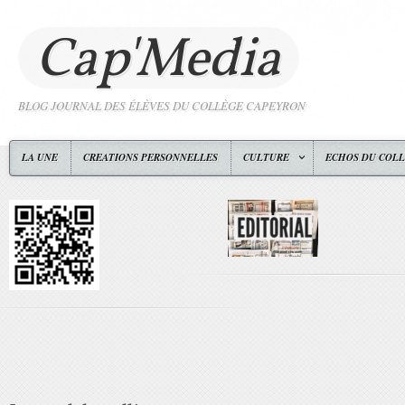
Cap'Media
BLOG JOURNAL DES ÉLÈVES DU COLLÈGE CAPEYRON
LA UNE
CREATIONS PERSONNELLES
CULTURE
ECHOS DU COL