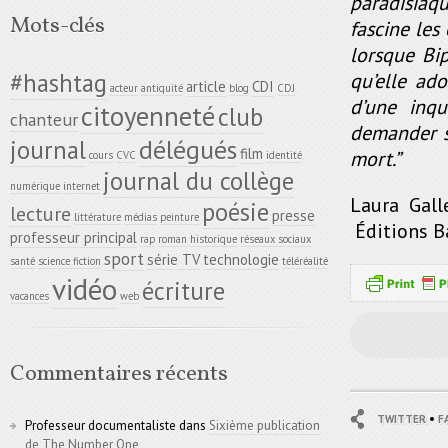
paradisiaq
Mots-clés
fascine les
lorsque Bip
#hashtag
qu’elle ad
article
CDI
acteur
antiquité
blog
CDJ
d’une inqu
citoyenneté
club
chanteur
demander s
délégués
journal
film
mort.”
cours
CVC
identité
journal du collège
numérique
internet
Laura Gal
poésie
lecture
presse
littérature
médias
peinture
Éditions B
professeur principal
rap
roman historique
réseaux sociaux
sport
série TV
technologie
santé
science fiction
téléréalité
vidéo
écriture
vacances
web
Commentaires récents
•
TWITTER
F
Professeur documentaliste
dans
Sixième publication
de The Number One