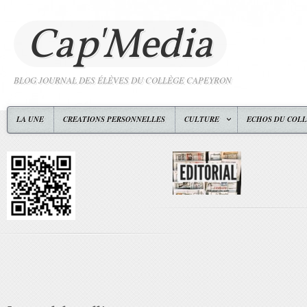
Cap'Media
BLOG JOURNAL DES ÉLÈVES DU COLLÈGE CAPEYRON
LA UNE
CREATIONS PERSONNELLES
CULTURE
ECHOS DU COL