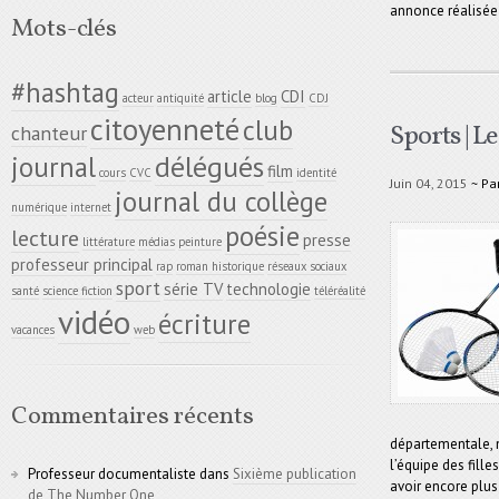
annonce réalisée
Mots-clés
#hashtag
article
CDI
acteur
antiquité
blog
CDJ
citoyenneté
club
Sports | 
chanteur
délégués
journal
film
cours
CVC
identité
Juin 04, 2015
~ Pa
journal du collège
numérique
internet
poésie
lecture
presse
littérature
médias
peinture
professeur principal
rap
roman historique
réseaux sociaux
sport
série TV
technologie
santé
science fiction
téléréalité
vidéo
écriture
vacances
web
Commentaires récents
départementale, n
l’équipe des fille
Professeur documentaliste
dans
Sixième publication
avoir encore plus 
de The Number One