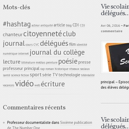
Vie scolai
Mots-clés
délégués..
#hashtag
article
CDI
Avr 06, 2016
~ Pa
acteur
antiquité
blog
CDJ
citoyenneté
commentaire
club
chanteur
délégués
journal
film
cours
CVC
identité
journal du collège
numérique
internet
poésie
lecture
presse
littérature
médias
peinture
professeur principal
rap
roman historique
réseaux sociaux
sport
série TV
technologie
santé
science fiction
téléréalité
vidéo
écriture
principal – Episo
vacances
web
des élèves délég
Commentaires récents
Vie scolai
Professeur documentaliste
dans
Sixième publication
délégués..
de The Number One