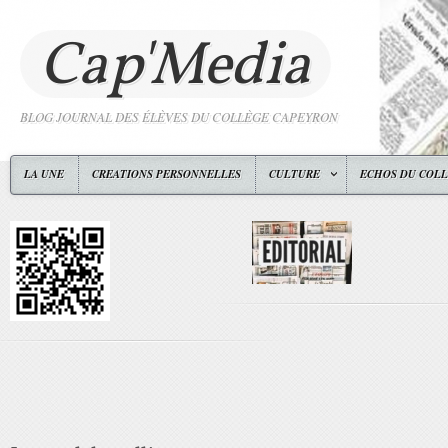
Cap'Media
BLOG JOURNAL DES ÉLÈVES DU COLLÈGE CAPEYRON
LA UNE
CREATIONS PERSONNELLES
CULTURE
ECHOS DU COL