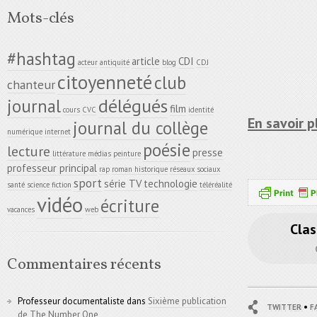
Mots-clés
#hashtag
article
CDI
acteur
antiquité
blog
CDJ
citoyenneté
club
chanteur
délégués
journal
film
cours
CVC
identité
En savoir p
journal du collège
numérique
internet
poésie
lecture
presse
littérature
médias
peinture
professeur principal
rap
roman historique
réseaux sociaux
sport
série TV
technologie
santé
science fiction
téléréalité
vidéo
écriture
vacances
web
Clas
Commentaires récents
Professeur documentaliste
dans
Sixième publication
•
TWITTER
F
de The Number One