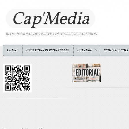
Cap'Media
BLOG JOURNAL DES ÉLÈVES DU COLLÈGE CAPEYRON
LA UNE
CREATIONS PERSONNELLES
CULTURE
ECHOS DU COL