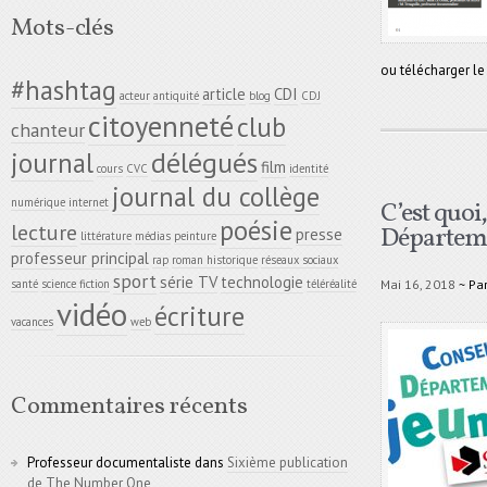
Mots-clés
ou télécharger le
#hashtag
article
CDI
acteur
antiquité
blog
CDJ
citoyenneté
club
chanteur
délégués
journal
film
cours
CVC
identité
journal du collège
numérique
internet
C’est quoi,
poésie
lecture
Départem.
presse
littérature
médias
peinture
professeur principal
rap
roman historique
réseaux sociaux
sport
série TV
technologie
Mai 16, 2018
~ Pa
santé
science fiction
téléréalité
vidéo
écriture
vacances
web
Commentaires récents
Professeur documentaliste
dans
Sixième publication
de The Number One