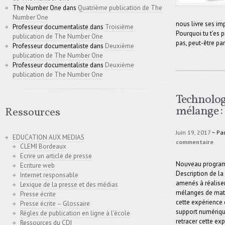
The Number One
dans
Quatrième publication de The
Number One
nous livre ses im
Professeur documentaliste
dans
Troisième
Pourquoi tu t’es p
publication de The Number One
pas, peut-être parc
Professeur documentaliste
dans
Deuxième
publication de The Number One
Professeur documentaliste
dans
Deuxième
publication de The Number One
Technologi
mélange : l
Ressources
Juin 19, 2017
~ Pa
EDUCATION AUX MEDIAS
commentaire
CLEMI Bordeaux
Ecrire un article de presse
Nouveau programm
Ecriture web
Description de la
Internet responsable
amenés à réalise
Lexique de la presse et des médias
mélanges de mati
Presse écrite
cette expérience 
Presse écrite – Glossaire
support numériqu
Régles de publication en ligne à l’école
retracer cette exp
Ressources du CDI