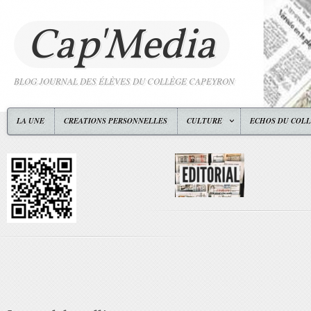
Cap'Media
BLOG JOURNAL DES ÉLÈVES DU COLLÈGE CAPEYRON
LA UNE
CREATIONS PERSONNELLES
CULTURE
ECHOS DU COL