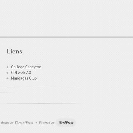
Liens
Collège Capeyron
CDI web 2.0
Mangagas Club
theme by Theme4Press • Powered by
WordPress