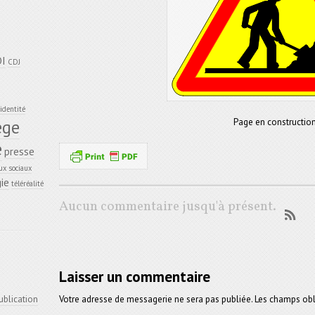
DI
CDJ
identité
Page en construction
ège
e
presse
ux sociaux
ie
téléréalité
Aucun commentaire jusqu'à présent.
Laisser un commentaire
Votre adresse de messagerie ne sera pas publiée.
Les champs obli
ublication