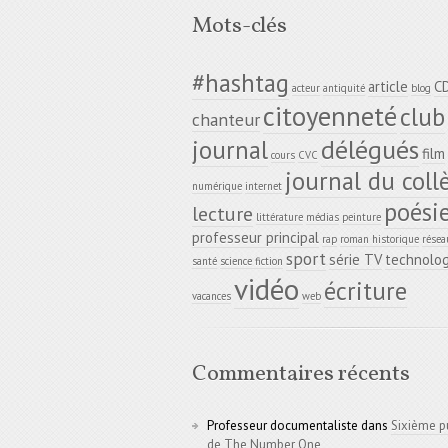
Mots-clés
#hashtag
article
C
acteur
antiquité
blog
citoyenneté
club
chanteur
délégués
journal
film
cours
CVC
journal du coll
numérique
internet
poési
lecture
littérature
médias
peinture
professeur principal
rap
roman historique
résea
sport
série TV
technolog
santé
science fiction
vidéo
écriture
vacances
web
Commentaires récents
Professeur documentaliste
dans
Sixième p
de The Number One