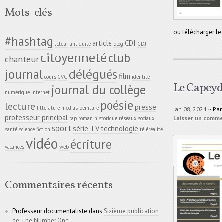
Mots-clés
ou télécharger le
#hashtag
article
CDI
acteur
antiquité
blog
CDJ
citoyenneté
club
chanteur
délégués
journal
film
cours
CVC
identité
Le Capeyd
journal du collège
numérique
internet
poésie
lecture
presse
littérature
médias
peinture
Jan 08, 2024
~ Pa
professeur principal
Laisser un comm
rap
roman historique
réseaux sociaux
sport
série TV
technologie
santé
science fiction
téléréalité
vidéo
écriture
vacances
web
Commentaires récents
Professeur documentaliste
dans
Sixième publication
de The Number One