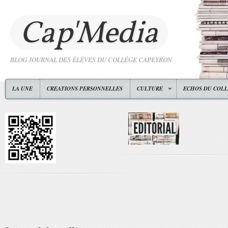
Cap'Media
BLOG JOURNAL DES ÉLÈVES DU COLLÈGE CAPEYRON
LA UNE
CREATIONS PERSONNELLES
CULTURE
ECHOS DU COL