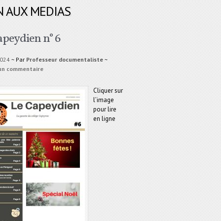
N AUX MEDIAS
apeydien n° 6
2024
~ Par
Professeur documentaliste
~
 un commentaire
Cliquer sur
l’image
pour lire
en ligne