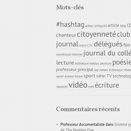
Mots-clés
#hashtag
article
C
acteur
antiquité
blog
citoyenneté
club
chanteur
délégués
journal
film
cours
CVC
journal du coll
numérique
internet
poési
lecture
littérature
médias
peinture
professeur principal
rap
roman historique
résea
sport
série TV
technolog
santé
science fiction
vidéo
écriture
vacances
web
Commentaires récents
Professeur documentaliste
dans
Sixième p
de The Number One