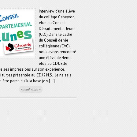
Interview d’une élève
du collège Capeyron
élue au Conseil
Départemental Jeune
(CDJ) Dans le cadre
du Conseil de vie
collégienne (CVC),
nous avons rencontré
une élève de 4ème
élue au CDJ. Elle
re ses impressions sur son expérience.
 tu t’es présentée au CDJ ? N.S. : Je ne sais
-être parce qu’à la base je v [...]
~ read more ~