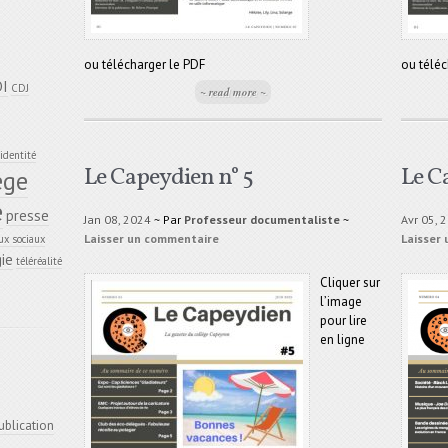
ou télécharger le PDF
ou téléc
DI
CDJ
~ read more ~
identité
Le Capeydien n° 5
Le C
ège
e
presse
Jan 08, 2024
~ Par
Professeur documentaliste
~
Avr 05, 
Laisser un commentaire
Laisser
ux sociaux
ie
téléréalité
Cliquer sur
l’image
pour lire
en ligne
ublication