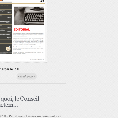
harger le PDF
~ read more ~
 quoi, le Conseil
rtem...
2018
~ Par
eleve
~
Laisser un commentaire