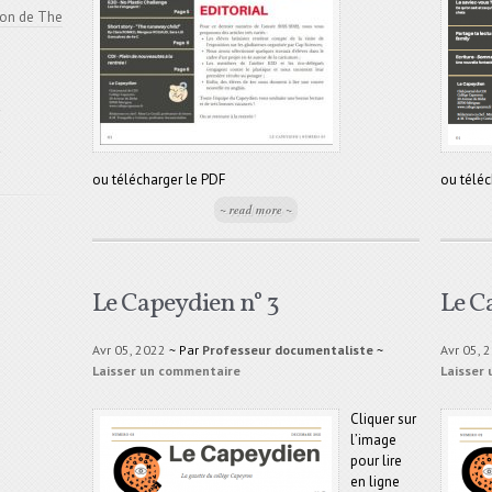
ion de The
e
e
ou télécharger le PDF
ou téléc
~ read more ~
Le Capeydien n° 3
Le C
Avr 05, 2022
~ Par
Professeur documentaliste
~
Avr 05, 
Laisser un commentaire
Laisser
Cliquer sur
l’image
pour lire
en ligne