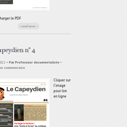
harger le PDF
~ read more ~
apeydien n° 4
2022
~ Par
Professeur documentaliste
~
 un commentaire
Cliquer sur
l’image
pour lire
en ligne