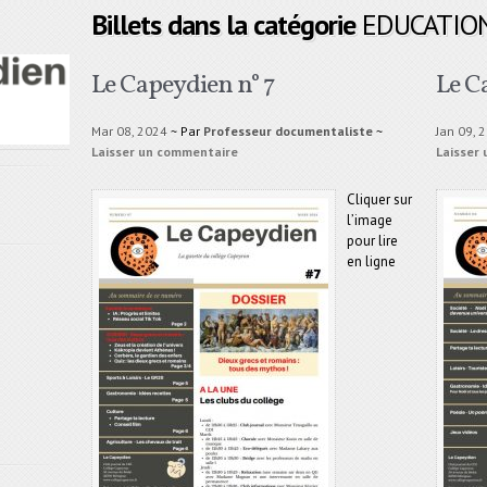
Billets dans la catégorie
EDUCATIO
Le Capeydien n° 7
Le C
Mar 08, 2024
~ Par
Professeur documentaliste
~
Jan 09, 
Laisser un commentaire
Laisser
Cliquer sur
l’image
pour lire
en ligne