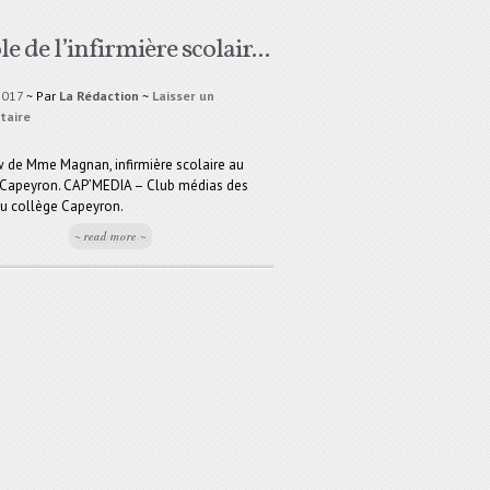
le de l’infirmière scolair...
2017
~ Par
La Rédaction
~
Laisser un
taire
w de Mme Magnan, infirmière scolaire au
 Capeyron. CAP’MEDIA – Club médias des
du collège Capeyron.
~ read more ~