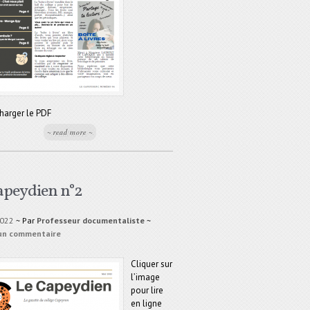
harger le PDF
~ read more ~
apeydien n°2
2022
~ Par
Professeur documentaliste
~
 un commentaire
Cliquer sur
l’image
pour lire
en ligne