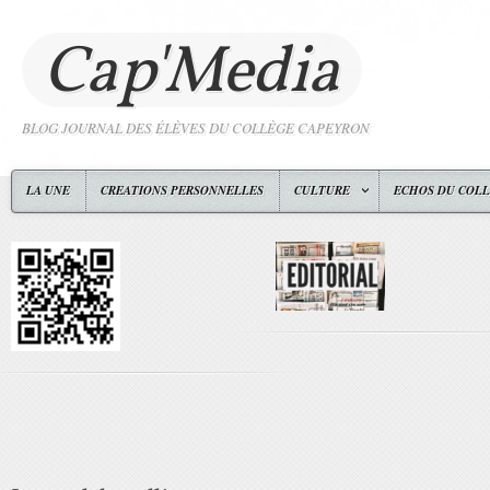
Cap'Media
BLOG JOURNAL DES ÉLÈVES DU COLLÈGE CAPEYRON
LA UNE
CREATIONS PERSONNELLES
CULTURE
ECHOS DU COL