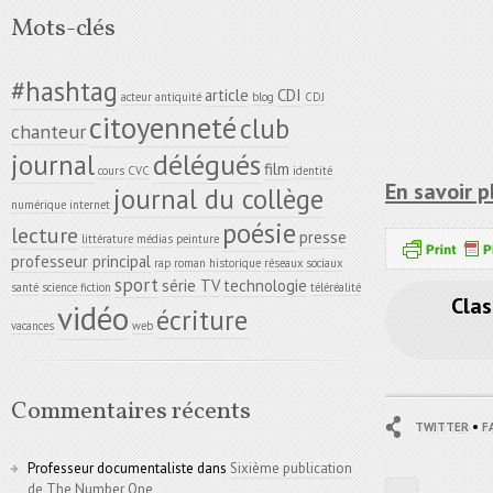
Mots-clés
#hashtag
article
CDI
acteur
antiquité
blog
CDJ
citoyenneté
club
chanteur
délégués
journal
film
cours
CVC
identité
En savoir p
journal du collège
numérique
internet
poésie
lecture
presse
littérature
médias
peinture
professeur principal
rap
roman historique
réseaux sociaux
sport
série TV
technologie
santé
science fiction
téléréalité
Clas
vidéo
écriture
vacances
web
Commentaires récents
•
TWITTER
F
Professeur documentaliste
dans
Sixième publication
de The Number One