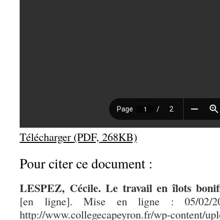
Télécharger (PDF, 268KB)
Pour citer ce document :
LESPEZ, Cécile. Le travail en îlots bonifi
[en ligne]. Mise en ligne : 05/02/2
http://www.collegecapeyron.fr/wp-content/upl