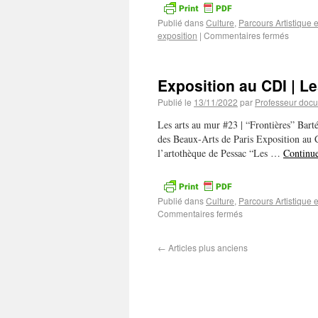
Publié dans
Culture
,
Parcours Artistique e
exposition
|
Commentaires fermés
Exposition au CDI | L
Publié le
13/11/2022
par
Professeur docu
Les arts au mur #23 | “Frontières” Ba
des Beaux-Arts de Paris Exposition a
l’artothèque de Pessac “Les …
Continue
Publié dans
Culture
,
Parcours Artistique e
Commentaires fermés
←
Articles plus anciens