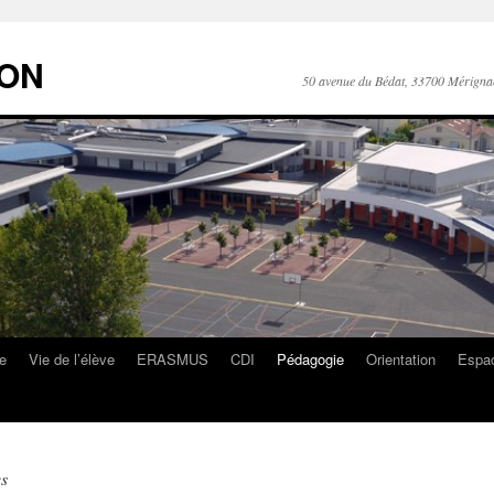
RON
50 avenue du Bédat, 33700 Mérigna
ge
Vie de l’élève
ERASMUS
CDI
Pédagogie
Orientation
Espac
s