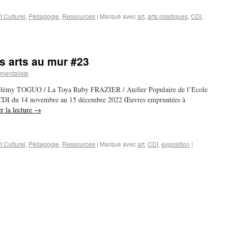
t Culturel
,
Pédagogie
,
Ressources
|
Marqué avec
art
,
arts plastiques
,
CDI
,
es arts au mur #23
mentaliste
rtélémy TOGUO / La Toya Ruby FRAZIER / Atelier Populaire de l’Ecole
u CDI du 14 novembre au 15 décembre 2022 Œuvres empruntées à
r la lecture
→
t Culturel
,
Pédagogie
,
Ressources
|
Marqué avec
art
,
CDI
,
exposition
|