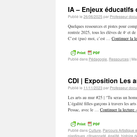
IA – Enjeux éducatifs d
Publié le
26/06/2025
par
Professeur docu
Quelques ressources et pistes pour compre
rentrée 2025, tous les élèves de 4ᵉ et d
C’est (pas) moi, c’est …
Continuer la l
Publié dans
Pédagogie
,
Ressources
|
Ma
CDI | Exposition Les 
Publié le
11/11/2023
par
Professeur docu
Les arts au mur #25 | “Tu seras un hom
L’égalité filles-garçons à travers les ar
Pessac, avec le …
Continuer la lecture
Publié dans
Culture
,
Parcours Artistique e
plastiques
,
citoyenneté
,
égalité
,
histoire d