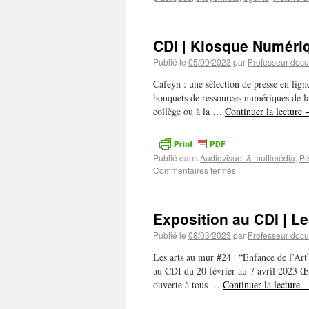
CDI | Kiosque Numéri
Publié le
05/09/2023
par
Professeur docu
Cafeyn : une sélection de presse en lig
bouquets de ressources numériques de la
collège ou à la …
Continuer la lecture
Publié dans
Audiovisuel & multimédia
,
Pé
Commentaires fermés
Exposition au CDI | L
Publié le
08/03/2023
par
Professeur docu
Les arts au mur #24 | “Enfance de 
au CDI du 20 février au 7 avril 2023 Œ
ouverte à tous …
Continuer la lecture