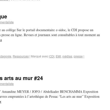
que
mentaliste
ne au collège Sur le portail documentaire e-sidoc, le CDI propose un
 presse en ligne. Revues et journaux sont consultables à tout moment au
→
dagogie
,
Ressources
|
Marqué avec
CDI
,
EMI
,
médias
,
presse
|
es arts au mur #24
mentaliste
l’Art” Amandine MEYER / JOFO / Abdelkader BENCHAMMA Exposition
uvres empruntées à l’artothèque de Pessac “Les arts au mur” Exposition
→