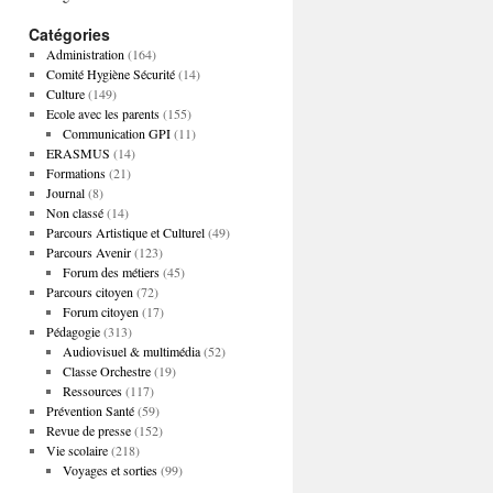
Catégories
Administration
(164)
Comité Hygiène Sécurité
(14)
Culture
(149)
Ecole avec les parents
(155)
Communication GPI
(11)
ERASMUS
(14)
Formations
(21)
Journal
(8)
Non classé
(14)
Parcours Artistique et Culturel
(49)
Parcours Avenir
(123)
Forum des métiers
(45)
Parcours citoyen
(72)
Forum citoyen
(17)
Pédagogie
(313)
Audiovisuel & multimédia
(52)
Classe Orchestre
(19)
Ressources
(117)
Prévention Santé
(59)
Revue de presse
(152)
Vie scolaire
(218)
Voyages et sorties
(99)