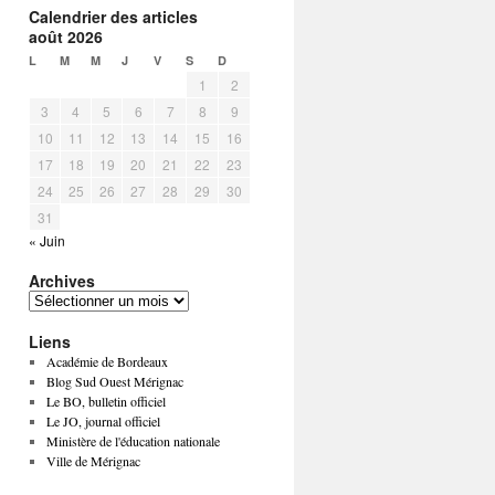
Calendrier des articles
août 2026
L
M
M
J
V
S
D
1
2
3
4
5
6
7
8
9
10
11
12
13
14
15
16
17
18
19
20
21
22
23
24
25
26
27
28
29
30
31
« Juin
Archives
Liens
Académie de Bordeaux
Blog Sud Ouest Mérignac
Le BO, bulletin officiel
Le JO, journal officiel
Ministère de l'éducation nationale
Ville de Mérignac