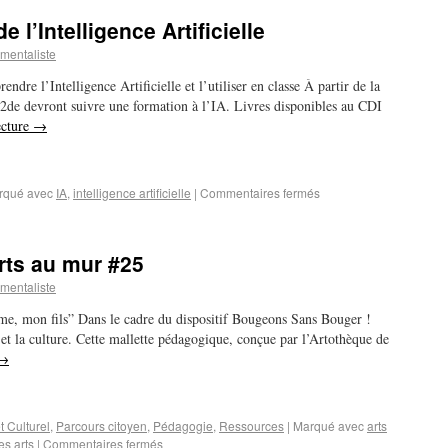
e l’Intelligence Artificielle
mentaliste
ndre l’Intelligence Artificielle et l’utiliser en classe À partir de la
e 2de devront suivre une formation à l’IA. Livres disponibles au CDI
ecture
→
rqué avec
IA
,
intelligence artificielle
|
Commentaires fermés
arts au mur #25
mentaliste
me, mon fils” Dans le cadre du dispositif Bougeons Sans Bouger !
ts et la culture. Cette mallette pédagogique, conçue par l’Artothèque de
→
t Culturel
,
Parcours citoyen
,
Pédagogie
,
Ressources
|
Marqué avec
arts
es arts
|
Commentaires fermés