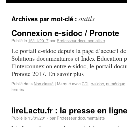
outils
Archives par mot-clé :
Connexion e-sidoc / Pronote
Publié le
16/11/2017
par
Professeur documentaliste
Le portail e-sidoc depuis la page d’accueil 
Solutions documentaires et Index Education 
l’interconnexion entre e-sidoc, le portail doc
Pronote 2017. En savoir plus
Publié dans
Non classé
|
Marqué avec
CDI
,
e-sidoc
,
numérique
fermés
lireLactu.fr : la presse en lign
Publié le
15/01/2017
par
Professeur documentaliste