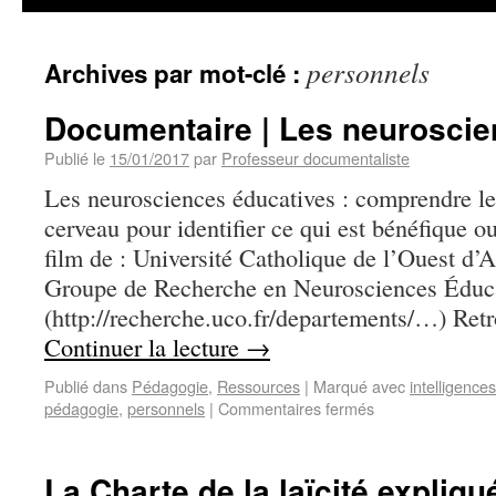
personnels
Archives par mot-clé :
Documentaire | Les neuroscie
Publié le
15/01/2017
par
Professeur documentaliste
Les neurosciences éducatives : comprendre l
cerveau pour identifier ce qui est bénéfique o
film de : Université Catholique de l’Ouest d’A
Groupe de Recherche en Neurosciences Éduc
(http://recherche.uco.fr/departements/…) Ret
Continuer la lecture
→
Publié dans
Pédagogie
,
Ressources
|
Marqué avec
intelligence
pédagogie
,
personnels
|
Commentaires fermés
La Charte de la laïcité expliqu