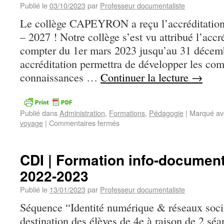
Publié le
03/10/2023
par
Professeur documentaliste
Le collège CAPEYRON a reçu l’accréditat
– 2027 ! Notre collège s’est vu attribué l’a
compter du 1er mars 2023 jusqu’au 31 décem
accréditation permettra de développer les co
connaissances …
Continuer la lecture
→
Publié dans
Administration
,
Formations
,
Pédagogie
|
Marqué av
voyage
|
Commentaires fermés
CDI | Formation info-documen
2022-2023
Publié le
13/01/2023
par
Professeur documentaliste
Séquence “Identité numérique & réseaux soc
destination des élèves de 4e à raison de 2 sé