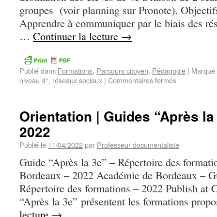
groupes (voir planning sur Pronote). Objectif
Apprendre à communiquer par le biais des ré
…
Continuer la lecture
→
Publié dans
Formations
,
Parcours citoyen
,
Pédagogie
|
Marqué 
niveau 4°
,
réseaux sociaux
|
Commentaires fermés
Orientation | Guides “Après la
2022
Publié le
11/04/2022
par
Professeur documentaliste
Guide “Après la 3e” – Répertoire des format
Bordeaux – 2022 Académie de Bordeaux – Gu
Répertoire des formations – 2022 Publish at
“Après la 3e” présentent les formations pro
lecture
→