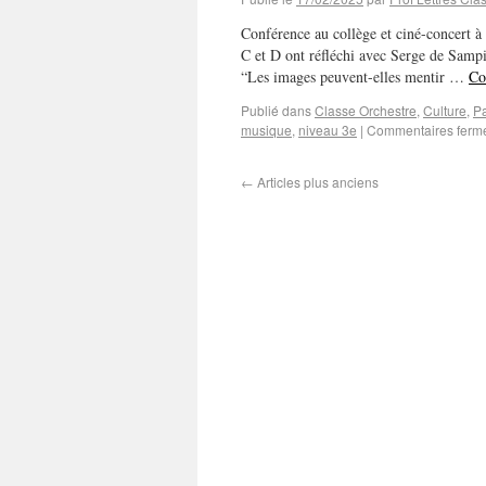
Conférence au collège et ciné-concert à
C et D ont réfléchi avec Serge de Sampig
“Les images peuvent-elles mentir …
Co
Publié dans
Classe Orchestre
,
Culture
,
Pa
musique
,
niveau 3e
|
Commentaires ferm
←
Articles plus anciens