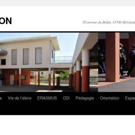
RON
50 avenue du Bédat, 33700 Mérigna
ge
Vie de l’élève
ERASMUS
CDI
Pédagogie
Orientation
Espac