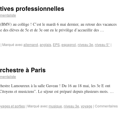
tives professionnelles
mentaliste
BMV) au collège ! C’est le mardi 6 mai dernier, au retour des vacances
ie des élèves de 5e et de 3e ont eu le privilège d’accueillir des …
|
Marqué avec
allemand
,
anglais
,
EPS
,
espagnol
,
niveau 3e
,
niveau 5°
|
rchestre à Paris
mentaliste
chestre Lamoureux à la salle Gaveau ! Du 16 au 18 mai, les 3e E ont
“Citoyens et musiciens”. Le séjour est préparé depuis plusieurs mois. …
yages et sorties
|
Marqué avec
musique
,
niveau 3e
,
voyage
|
Commentaires