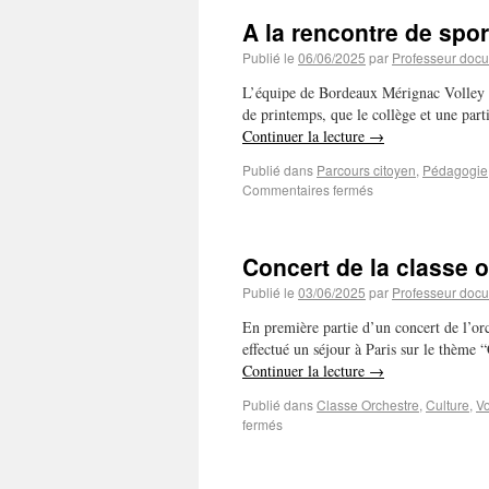
A la rencontre de spor
Publié le
06/06/2025
par
Professeur docu
L’équipe de Bordeaux Mérignac Volley (
de printemps, que le collège et une part
Continuer la lecture
→
Publié dans
Parcours citoyen
,
Pédagogie
Commentaires fermés
Concert de la classe o
Publié le
03/06/2025
par
Professeur docu
En première partie d’un concert de l’or
effectué un séjour à Paris sur le thème 
Continuer la lecture
→
Publié dans
Classe Orchestre
,
Culture
,
Vo
fermés