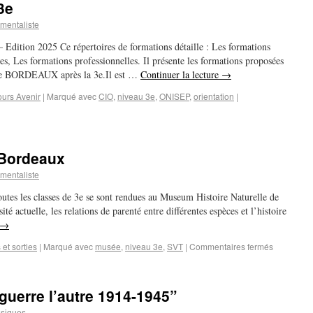
3e
mentaliste
– Edition 2025 Ce répertoires de formations détaille : Les formations
s, Les formations professionnelles. Il présente les formations proposées
 de BORDEAUX après la 3e.Il est …
Continuer la lecture
→
urs Avenir
|
Marqué avec
CIO
,
niveau 3e
,
ONISEP
,
orientation
|
 Bordeaux
mentaliste
tes les classes de 3e se sont rendues au Museum Histoire Naturelle de
té actuelle, les relations de parenté entre différentes espèces et l’histoire
→
et sorties
|
Marqué avec
musée
,
niveau 3e
,
SVT
|
Commentaires fermés
guerre l’autre 1914-1945”
ssiques