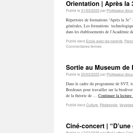
Orientation | Après la 
Publié le
31/03/2025
par
Professeur docu
Répertoire de formations “Après la 3e” 
générales, Les formations technologique
dans les établissements de l’Académie
Publié dans
Ecole avec les parents
,
Parco
Commentaires fermés
Sortie au Museum de
Publié le
20/03/2025
par
Professeur docu
Dans le cadre du programme de SVT, tou
Bordeaux pour travailler sur la biodiversi
de la théorie de …
Continuer la lecture
Publié dans
Culture
,
Pédagogie
,
Voyages 
Ciné-concert | “D’une 
Publié le
17/02/2025
par
Prof Lettres Cla