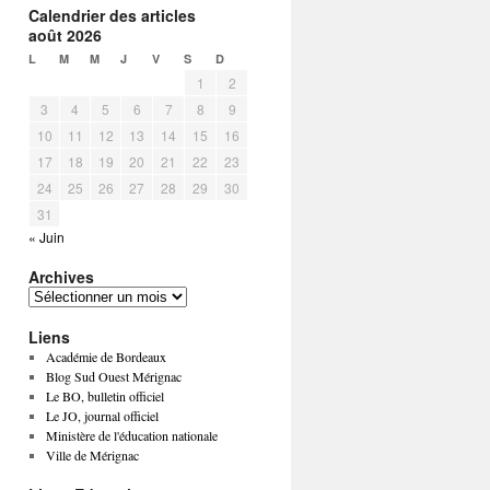
Calendrier des articles
août 2026
L
M
M
J
V
S
D
1
2
3
4
5
6
7
8
9
10
11
12
13
14
15
16
17
18
19
20
21
22
23
24
25
26
27
28
29
30
31
« Juin
Archives
Liens
Académie de Bordeaux
Blog Sud Ouest Mérignac
Le BO, bulletin officiel
Le JO, journal officiel
Ministère de l'éducation nationale
Ville de Mérignac