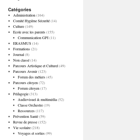
Catégories
Administration
(164)
Comité Hygiène Sécurité
(14)
Culture
(149)
Ecole avec les parents
(155)
Communication GPI
(11)
ERASMUS
(14)
Formations
(21)
Journal
(8)
Non classé
(14)
Parcours Artistique et Culturel
(49)
Parcours Avenir
(123)
Forum des métiers
(45)
Parcours citoyen
(72)
Forum citoyen
(17)
Pédagogie
(313)
Audiovisuel & multimédia
(52)
Classe Orchestre
(19)
Ressources
(117)
Prévention Santé
(59)
Revue de presse
(152)
Vie scolaire
(218)
Voyages et sorties
(99)