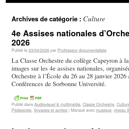
Culture
Archives de catégorie :
4e Assises nationales d’Orches
2026
Publié le
23/04/2026
par
Professeur documentaliste
La Classe Orchestre du collège Capeyron à l
images sur les 4e assises nationales, organisé
Orchestre à l’École du 26 au 28 janvier 2026 
Conférences de Sorbonne Université.
Publié dans
Audiovisuel & multimédia
,
Classe Orchestre
,
Cultur
Pédagogie
,
Voyages et sorties
|
Marqué avec
musique
,
niveau 