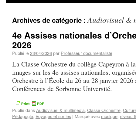
Audiovisuel & 
Archives de catégorie :
4e Assises nationales d’Orches
2026
Publié le
23/04/2026
par
Professeur documentaliste
La Classe Orchestre du collège Capeyron à l
images sur les 4e assises nationales, organisé
Orchestre à l’École du 26 au 28 janvier 2026 
Conférences de Sorbonne Université.
Publié dans
Audiovisuel & multimédia
,
Classe Orchestre
,
Cultur
Pédagogie
,
Voyages et sorties
|
Marqué avec
musique
,
niveau 