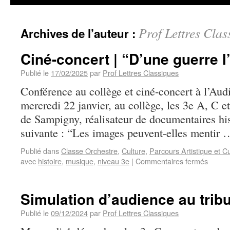
Prof Lettres Clas
Archives de l’auteur :
Ciné-concert | “D’une guerre l
Publié le
17/02/2025
par
Prof Lettres Classiques
Conférence au collège et ciné-concert à l’Au
mercredi 22 janvier, au collège, les 3e A, C e
de Sampigny, réalisateur de documentaires his
suivante : “Les images peuvent-elles mentir
Publié dans
Classe Orchestre
,
Culture
,
Parcours Artistique et Cu
avec
histoire
,
musique
,
niveau 3e
|
Commentaires fermés
Simulation d’audience au tribu
Publié le
09/12/2024
par
Prof Lettres Classiques