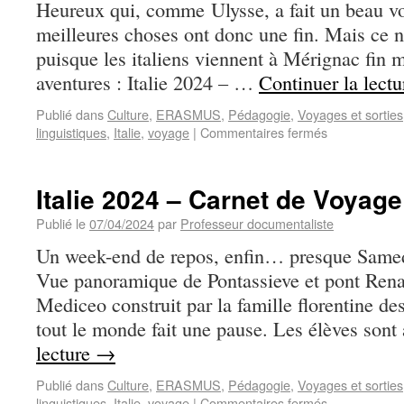
Heureux qui, comme Ulysse, a fait un beau vo
meilleures choses ont donc une fin. Mais ce n
puisque les italiens viennent à Mérignac fin 
aventures : Italie 2024 – …
Continuer la lect
Publié dans
Culture
,
ERASMUS
,
Pédagogie
,
Voyages et sorties
linguistiques
,
Italie
,
voyage
|
Commentaires fermés
Italie 2024 – Carnet de Voyage
Publié le
07/04/2024
par
Professeur documentaliste
Un week-end de repos, enfin… presque Samed
Vue panoramique de Pontassieve et pont Rena
Mediceo construit par la famille florentine d
tout le monde fait une pause. Les élèves son
lecture
→
Publié dans
Culture
,
ERASMUS
,
Pédagogie
,
Voyages et sorties
linguistiques
,
Italie
,
voyage
|
Commentaires fermés