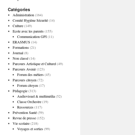
Catégories
Administration
(164)
Comité Hygiène Sécurité
(14)
Culture
(149)
Ecole avec les parents
(155)
Communication GPI
(11)
ERASMUS
(14)
Formations
(21)
Journal
(8)
Non classé
(14)
Parcours Artistique et Culturel
(49)
Parcours Avenir
(123)
Forum des métiers
(45)
Parcours citoyen
(72)
Forum citoyen
(17)
Pédagogie
(313)
Audiovisuel & multimédia
(52)
Classe Orchestre
(19)
Ressources
(117)
Prévention Santé
(59)
Revue de presse
(152)
Vie scolaire
(218)
Voyages et sorties
(99)