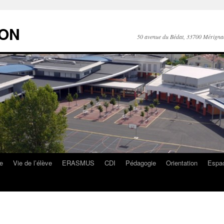
RON
50 avenue du Bédat, 33700 Mérigna
ge
Vie de l’élève
ERASMUS
CDI
Pédagogie
Orientation
Espac