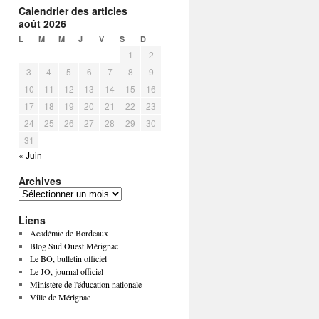
Calendrier des articles
août 2026
L
M
M
J
V
S
D
1
2
3
4
5
6
7
8
9
10
11
12
13
14
15
16
17
18
19
20
21
22
23
24
25
26
27
28
29
30
31
« Juin
Archives
Liens
Académie de Bordeaux
Blog Sud Ouest Mérignac
Le BO, bulletin officiel
Le JO, journal officiel
Ministère de l'éducation nationale
Ville de Mérignac