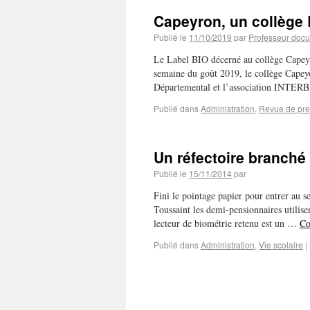
Capeyron, un collège
Publié le
11/10/2019
par
Professeur docu
Le Label BIO décerné au collège Capeyro
semaine du goût 2019, le collège Capey
Départemental et l’association INTER
Publié dans
Administration
,
Revue de pr
Un réfectoire branché
Publié le
15/11/2014
par
Fini le pointage papier pour entrer au s
Toussaint les demi-pensionnaires utilise
lecteur de biométrie retenu est un …
Co
Publié dans
Administration
,
Vie scolaire
|