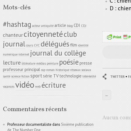
C : chie
Mots-clés
D : chie
#hashtag
article
CDI
acteur
antiquité
blog
CDJ
citoyenneté
club
chanteur
délégués
journal
film
cours
CVC
identité
journal du collège
numérique
internet
poésie
lecture
presse
littérature
médias
peinture
professeur principal
rap
roman historique
réseaux sociaux
sport
série TV
technologie
•
santé
science fiction
téléréalité
TWITTER
F
vidéo
écriture
vacances
web
←
Commentaires récents
Aucun comm
Professeur documentaliste
dans
Sixième publication
de The Number One