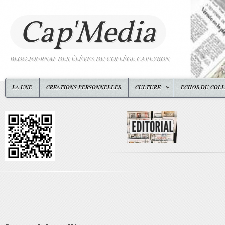
Cap'Media
BLOG JOURNAL DES ÉLÈVES DU COLLÈGE CAPEYRON
LA UNE
CREATIONS PERSONNELLES
CULTURE
ECHOS DU COL