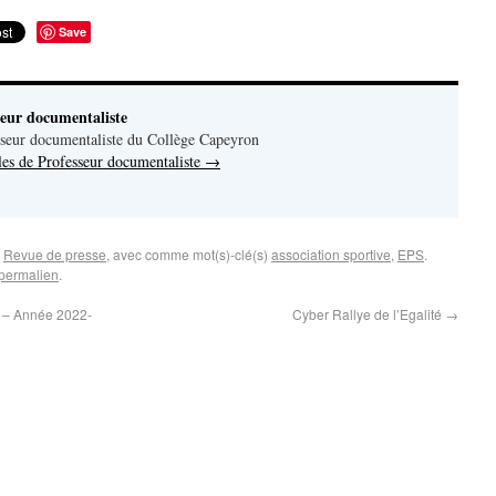
Save
seur documentaliste
seur documentaliste du Collège Capeyron
cles de Professeur documentaliste
→
,
Revue de presse
, avec comme mot(s)-clé(s)
association sportive
,
EPS
.
permalien
.
e – Année 2022-
Cyber Rallye de l’Egalité
→