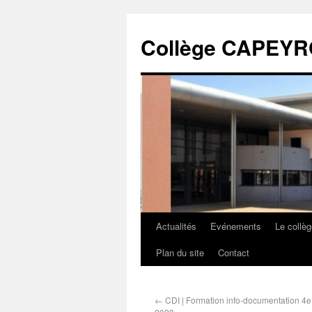
Collège CAPEY
Actualités
Evénements
Le collè
Plan du site
Contact
←
CDI | Formation info-documentation 4