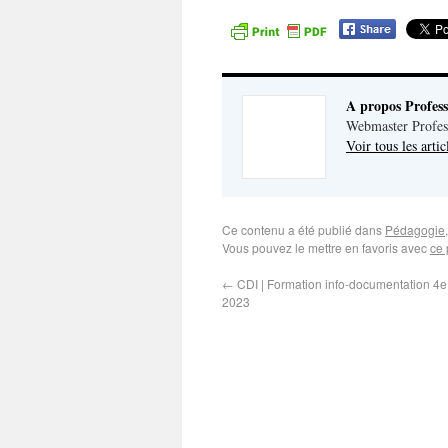
A propos Profes
Webmaster Profes
Voir tous les arti
Ce contenu a été publié dans
Pédagogie
Vous pouvez le mettre en favoris avec
ce 
←
CDI | Formation info-documentation 4
2023