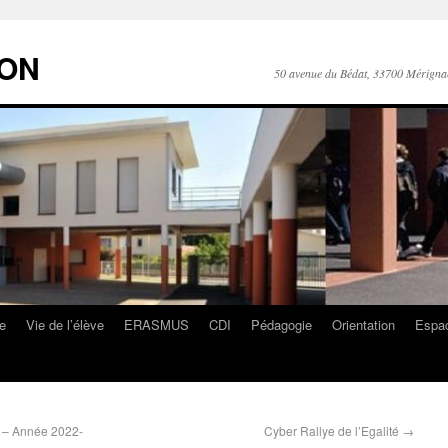
RON
50 avenue du Bédat, 33700 Mérigna
ge
Vie de l’élève
ERASMUS
CDI
Pédagogie
Orientation
Espac
e – Année 2022-
Cyber Rallye de l’Egalité
→