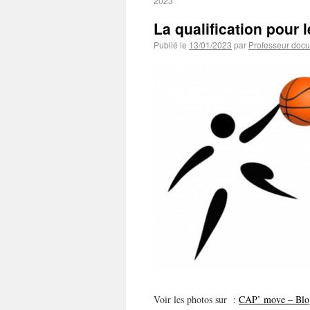
2023
La qualification pour 
Publié le
13/01/2023
par
Professeur docu
Voir les photos sur :
CAP’ move – Blo