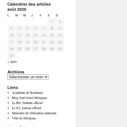
Calendrier des articles
août 2026
L
M
M
J
V
S
D
1
2
3
4
5
6
7
8
9
10
11
12
13
14
15
16
17
18
19
20
21
22
23
24
25
26
27
28
29
30
31
« Juin
Archives
Liens
Académie de Bordeaux
Blog Sud Ouest Mérignac
Le BO, bulletin officiel
Le JO, journal officiel
Ministère de l'éducation nationale
Ville de Mérignac