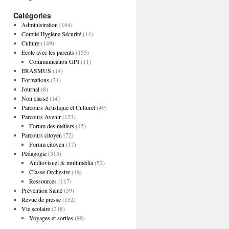
Catégories
Administration
(164)
Comité Hygiène Sécurité
(14)
Culture
(149)
Ecole avec les parents
(155)
Communication GPI
(11)
ERASMUS
(14)
Formations
(21)
Journal
(8)
Non classé
(14)
Parcours Artistique et Culturel
(49)
Parcours Avenir
(123)
Forum des métiers
(45)
Parcours citoyen
(72)
Forum citoyen
(17)
Pédagogie
(313)
Audiovisuel & multimédia
(52)
Classe Orchestre
(19)
Ressources
(117)
Prévention Santé
(59)
Revue de presse
(152)
Vie scolaire
(218)
Voyages et sorties
(99)