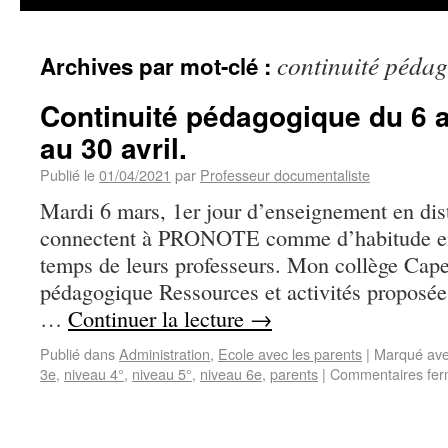
continuité péda
Archives par mot-clé :
Continuité pédagogique du 6 au
au 30 avril.
Publié le
01/04/2021
par
Professeur documentaliste
Mardi 6 mars, 1er jour d’enseignement en dis
connectent à PRONOTE comme d’habitude en 
temps de leurs professeurs. Mon collège Cape
pédagogique Ressources et activités proposée
…
Continuer la lecture
→
Publié dans
Administration
,
Ecole avec les parents
|
Marqué av
3e
,
niveau 4°
,
niveau 5°
,
niveau 6e
,
parents
|
Commentaires fe