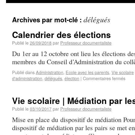
délégués
Archives par mot-clé :
Calendrier des élections
Publié le
26/09/2018
par
Professeur documentaliste
Du 1er au 12 octobre ont lieu les élections de
membres du Conseil d’Administration du coll
Publié dans
Administration
,
Ecole avec les parents
,
Vie scolaire
d'administration
,
délégués
,
élection
|
Commentaires fermés
Vie scolaire | Médiation par le
Publié le
03/10/2017
par
Professeur documentaliste
Mise en place du dispositif de médiation Pour
dispositif de médiation par les pairs se met en