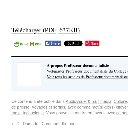
Télécharger (PDF, 637KB)
Save
A propos Professeur documentaliste
Webmaster Professeur documentaliste du Collège
Voir tous les articles de Professeur documentalist
Ce contenu a été publié dans
Audiovisuel & multimédia
,
Culture
de presse
,
Voyages et sorties
, avec comme mot(s)-clé(s)
citoye
radio
,
technologie
. Vous pouvez le mettre en favoris avec
ce per
←
Dr. Damade | Comment dire non…