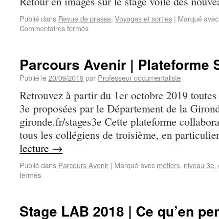
Retour en images sur le stage voile des nouve
Publié dans
Revue de presse
,
Voyages et sorties
|
Marqué avec
Commentaires fermés
Parcours Avenir | Plateforme 
Publié le
20/09/2019
par
Professeur documentaliste
Retrouvez à partir du 1er octobre 2019 toutes 
3e proposées par le Département de la Girond
gironde.fr/stages3e Cette plateforme collabora
tous les collégiens de troisième, en particuli
lecture
→
Publié dans
Parcours Avenir
|
Marqué avec
métiers
,
niveau 3e
,
fermés
Stage LAB 2018 | Ce qu’en pen