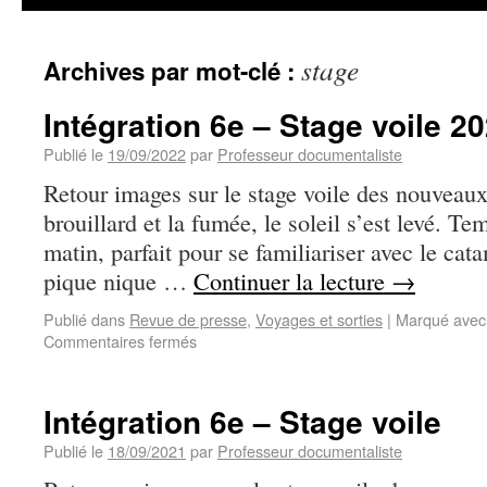
stage
Archives par mot-clé :
Intégration 6e – Stage voile 2
Publié le
19/09/2022
par
Professeur documentaliste
Retour images sur le stage voile des nouveaux
brouillard et la fumée, le soleil s’est levé. T
matin, parfait pour se familiariser avec le ca
pique nique …
Continuer la lecture
→
Publié dans
Revue de presse
,
Voyages et sorties
|
Marqué avec
Commentaires fermés
Intégration 6e – Stage voile
Publié le
18/09/2021
par
Professeur documentaliste