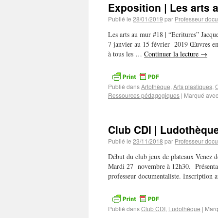
Exposition | Les arts 
Publié le
28/01/2019
par
Professeur docu
Les arts au mur #18 | “Ecritures” J
7 janvier au 15 février 2019 Œuvres em
à tous les …
Continuer la lecture
→
Publié dans
Artothèque
,
Arts plastiques
,
C
Ressources pédagogiques
|
Marqué ave
Club CDI | Ludothèqu
Publié le
23/11/2018
par
Professeur docu
Début du club jeux de plateaux Venez dé
Mardi 27 novembre à 12h30. Présentat
professeur documentaliste. Inscription
Publié dans
Club CDI
,
Ludothèque
|
Marq