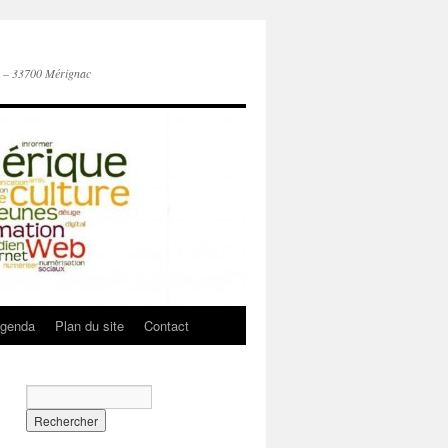
n – 33700 Mérignac
genda
Plan du site
Contact