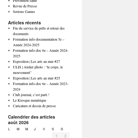
Prévention santé
Revue de Presse
Serious Games
Articles récents
Fin du service de prêts et retour des
documents
Formation info-documentation 5e –
Année 2024-2025
Formation info-doc 6e – Année 2024-
2025
Exposition | Les arts au mur #27
ULIS | Atelier photo : “le corps, le
mouvement”
Exposition | Les arts au mur #25
Formation info-doc 6e – Année 2023-
2024
Club journal, c’est parti !
Le Kiosque numérique
Caricature et dessin de presse
Calendrier des articles
août 2026
L
M
M
J
V
S
D
1
2