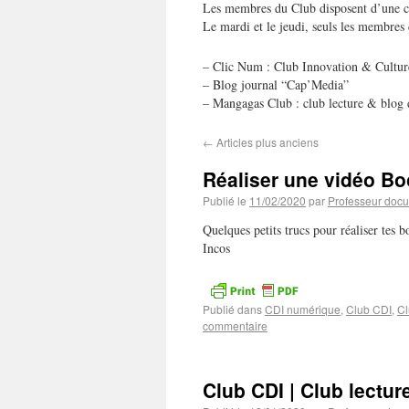
Les membres du Club disposent d’une car
Le mardi et le jeudi, seuls les membre
– Clic Num : Club Innovation & Cultu
– Blog journal “Cap’Media”
– Mangagas Club : club lecture & blog
←
Articles plus anciens
Réaliser une vidéo B
Publié le
11/02/2020
par
Professeur docu
Quelques petits trucs pour réaliser tes 
Incos
Publié dans
CDI numérique
,
Club CDI
,
Cl
commentaire
Club CDI | Club lectur