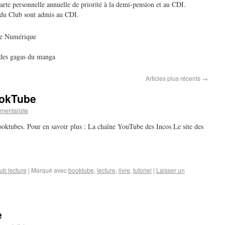
te personnelle annuelle de priorité à la demi-pension et au CDI.
s du Club sont admis au CDI.
re Numérique
 des gagas du manga
Articles plus récents
→
ookTube
mentaliste
booktubes. Pour en savoir plus : La chaîne YouTube des Incos Le site des
ub lecture
|
Marqué avec
booktube
,
lecture
,
livre
,
tutoriel
|
Laisser un
e