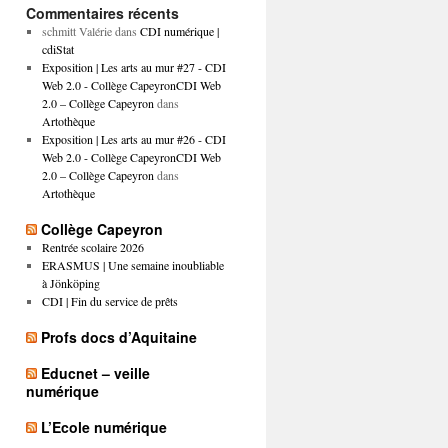
Commentaires récents
schmitt Valérie
dans
CDI numérique |
cdiStat
Exposition | Les arts au mur #27 - CDI
Web 2.0 - Collège CapeyronCDI Web
2.0 – Collège Capeyron
dans
Artothèque
Exposition | Les arts au mur #26 - CDI
Web 2.0 - Collège CapeyronCDI Web
2.0 – Collège Capeyron
dans
Artothèque
Collège Capeyron
Rentrée scolaire 2026
ERASMUS | Une semaine inoubliable
à Jönköping
CDI | Fin du service de prêts
Profs docs d’Aquitaine
Educnet – veille
numérique
L’Ecole numérique