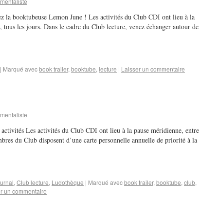
mentaliste
ez la booktubeuse Lemon June ! Les activités du Club CDI ont lieu à la
 tous les jours. Dans le cadre du Club lecture, venez échanger autour de
|
Marqué avec
book trailer
,
booktube
,
lecture
|
Laisser un commentaire
mentaliste
activités Les activités du Club CDI ont lieu à la pause méridienne, entre
bres du Club disposent d’une carte personnelle annuelle de priorité à la
ournal
,
Club lecture
,
Ludothèque
|
Marqué avec
book trailer
,
booktube
,
club
,
er un commentaire