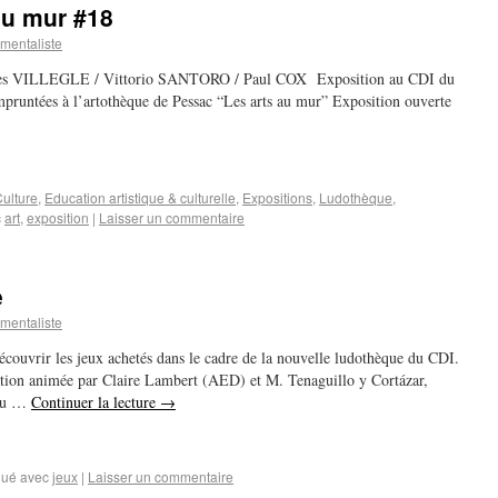
au mur #18
mentaliste
acques VILLEGLE / Vittorio SANTORO / Paul COX Exposition au CDI du
pruntées à l’artothèque de Pessac “Les arts au mur” Exposition ouverte
ulture
,
Education artistique & culturelle
,
Expositions
,
Ludothèque
,
c
art
,
exposition
|
Laisser un commentaire
e
mentaliste
couvrir les jeux achetés dans le cadre de la nouvelle ludothèque du CDI.
ion animée par Claire Lambert (AED) et M. Tenaguillo y Cortázar,
 au …
Continuer la lecture
→
ué avec
jeux
|
Laisser un commentaire