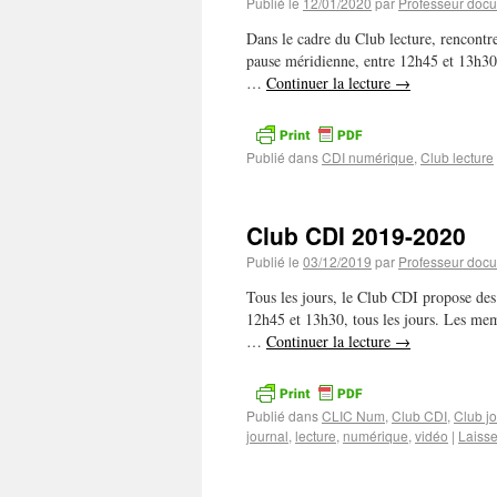
Publié le
12/01/2020
par
Professeur docu
Dans le cadre du Club lecture, rencontr
pause méridienne, entre 12h45 et 13h30,
…
Continuer la lecture
→
Publié dans
CDI numérique
,
Club lecture
Club CDI 2019-2020
Publié le
03/12/2019
par
Professeur docu
Tous les jours, le Club CDI propose des 
12h45 et 13h30, tous les jours. Les mem
…
Continuer la lecture
→
Publié dans
CLIC Num
,
Club CDI
,
Club j
journal
,
lecture
,
numérique
,
vidéo
|
Laiss