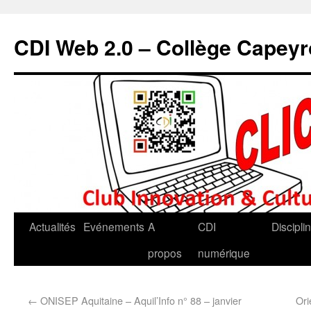
CDI Web 2.0 – Collège Capey
Actualités
Evénements
A
CDI
Discipli
propos
numérique
←
ONISEP Aquitaine – Aquil’Info n° 88 – janvier
Ori