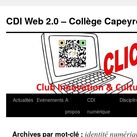
CDI Web 2.0 – Collège Capey
Actualités
Evénements
A
CDI
Discipli
propos
numérique
identité numériq
Archives par mot-clé :