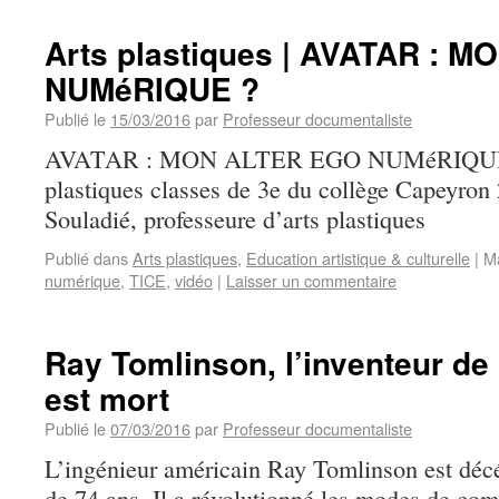
Arts plastiques | AVATAR : 
NUMéRIQUE ?
Publié le
15/03/2016
par
Professeur documentaliste
AVATAR : MON ALTER EGO NUMéRIQUE ?
plastiques classes de 3e du collège Capeyron
Souladié, professeure d’arts plastiques
Publié dans
Arts plastiques
,
Education artistique & culturelle
|
M
numérique
,
TICE
,
vidéo
|
Laisser un commentaire
Ray Tomlinson, l’inventeur de 
est mort
Publié le
07/03/2016
par
Professeur documentaliste
L’ingénieur américain Ray Tomlinson est déc
de 74 ans. Il a révolutionné les modes de co