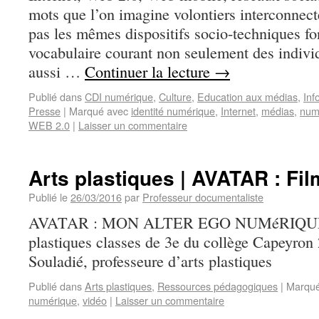
mots que l’on imagine volontiers interconnect
pas les mêmes dispositifs socio-techniques fo
vocabulaire courant non seulement des indivi
aussi …
Continuer la lecture
→
Publié dans
CDI numérique
,
Culture
,
Education aux médias
,
Inf
Presse
|
Marqué avec
identité numérique
,
Internet
,
médias
,
num
WEB 2.0
|
Laisser un commentaire
Arts plastiques | AVATAR : Fi
Publié le
26/03/2016
par
Professeur documentaliste
AVATAR : MON ALTER EGO NUMéRIQUE ?
plastiques classes de 3e du collège Capeyron
Souladié, professeure d’arts plastiques
Publié dans
Arts plastiques
,
Ressources pédagogiques
|
Marqué
numérique
,
vidéo
|
Laisser un commentaire