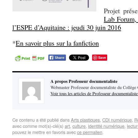
Projet prés
Lab Forum, 
l’ESPE d’Aquitaine : jeudi 30 juin 2016
*
En savoir plus sur la fanfiction
Save
A propos Professeur documentaliste
Webmaster Professeur documentaliste du Collège
Voir tous les articles de Professeur documentalist
Ce contenu a été publié dans
Arts plastiques
,
CDI numérique
,
R
avec comme mot(s)-clé(s)
art
,
culture
,
identité numérique
,
lectu
pouvez le mettre en favoris avec
ce permalien
.