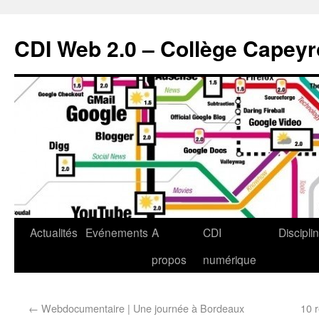
CDI Web 2.0 – Collège Capey
Actualités
Evénements
A
CDI
Discipli
propos
numérique
←
Webdocumentaire | Une journée à Bordeaux
10 