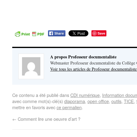
Save
A propos Professeur documentaliste
Webmaster Professeur documentaliste du Collège
Voir tous les articles de Professeur documentalist
Ce contenu a été publié dans
CDI numérique
,
Information docu
avec comme mot(s)-clé(s)
diaporama
,
open office
,
outils
,
TICE
,
mettre en favoris avec
ce permalien
.
←
Comment lire une oeuvre d’art ?