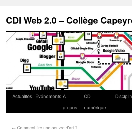
CDI Web 2.0 – Collège Capey
Actualités
Evénements
A
CDI
Discipli
propos
numérique
←
Comment lire une oeuvre d’art ?