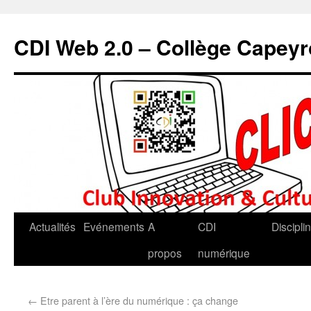
CDI Web 2.0 – Collège Capey
Actualités
Evénements
A
CDI
Discipli
propos
numérique
←
Etre parent à l’ère du numérique : ça change