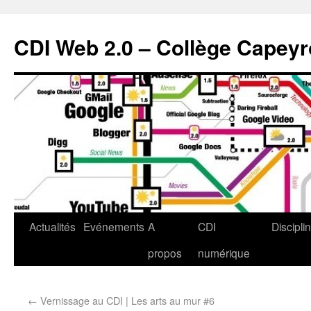
CDI Web 2.0 – Collège Capey
Actualités
Evénements
A
CDI
Discipli
propos
numérique
←
Vernissage au CDI | Les arts au mur #6