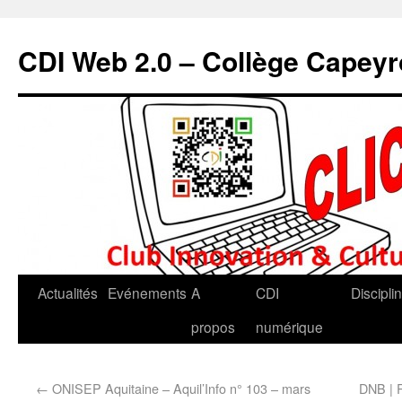
CDI Web 2.0 – Collège Capey
Actualités
Evénements
A
CDI
Discipli
propos
numérique
←
ONISEP Aquitaine – Aquil’Info n° 103 – mars
DNB | R