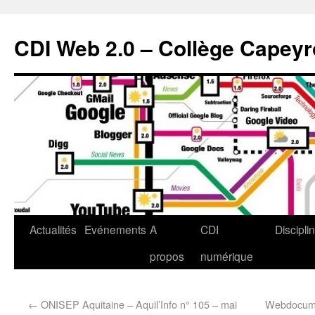
CDI Web 2.0 – Collège Capey
Actualités
Evénements
A
CDI
Discipli
propos
numérique
←
ONISEP Aquitaine – Aquil’Info n° 105 – mai
Webdocume