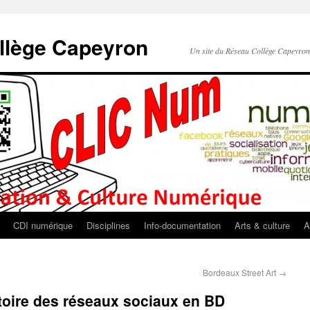
llège Capeyron
Un site du Réseau Collège Capeyro
CDI numérique
Disciplines
Info-documentation
Arts & culture
A
Bordeaux Street Art
→
stoire des réseaux sociaux en BD