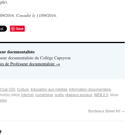
ple).
/09/2016. Consulté le 11/09/2016.
Save
seur documentaliste
seur documentaliste du Collège Capeyron
cles de Professeur documentaliste
→
Club CDI
,
Culture
,
Education aux médias
,
Information documentaire
,
mot(s)-clé(s)
Internet
,
numérique
,
outils
,
réseaux sociaux
,
WEB 2.0
. Vous
lien
.
Bordeaux Street Art
→
e