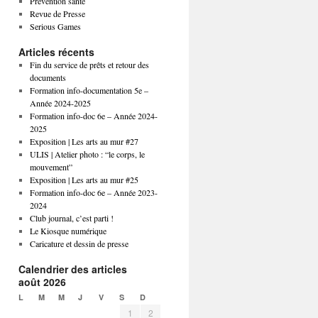
Prévention santé
Revue de Presse
Serious Games
Articles récents
Fin du service de prêts et retour des
documents
Formation info-documentation 5e –
Année 2024-2025
Formation info-doc 6e – Année 2024-
2025
Exposition | Les arts au mur #27
ULIS | Atelier photo : “le corps, le
mouvement”
Exposition | Les arts au mur #25
Formation info-doc 6e – Année 2023-
2024
Club journal, c’est parti !
Le Kiosque numérique
Caricature et dessin de presse
Calendrier des articles
août 2026
L
M
M
J
V
S
D
1
2