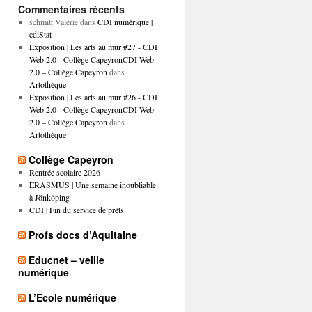
Commentaires récents
schmitt Valérie
dans
CDI numérique |
cdiStat
Exposition | Les arts au mur #27 - CDI
Web 2.0 - Collège CapeyronCDI Web
2.0 – Collège Capeyron
dans
Artothèque
Exposition | Les arts au mur #26 - CDI
Web 2.0 - Collège CapeyronCDI Web
2.0 – Collège Capeyron
dans
Artothèque
Collège Capeyron
Rentrée scolaire 2026
ERASMUS | Une semaine inoubliable
à Jönköping
CDI | Fin du service de prêts
Profs docs d’Aquitaine
Educnet – veille
numérique
L’Ecole numérique