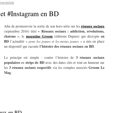
mentaliste
 et #Instagram en BD
réseaux sociaux
Afin de promouvoir la sortie de son hors-série sur les
« Réseaux sociaux : addiction, révolutions,
(septembre 2016) titré
chatons »
magazine Groom
en
, le
(éditions Dupuis) qui décrypte
BD
l’actualité
« pour les jeunes et les moins jeunes »
a mis en place
l’histoire des réseaux sociaux en BD
un dispositif qui raconte
.
3 réseaux sociaux
Le principe est simple : conter l’histoire de
populaires
strips de BD
en
avec des dates clés et tout en humour sur
3 réseaux sociaux respectifs
Groom Le
les
via les comptes associés
Mag
.
iaux en BD