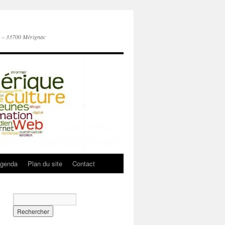
n – 33700 Mérignac
genda
Plan du site
Contact