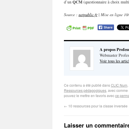
QCM
d’un
(questionnaire à choix multi
Source :
netpublic.fr
| Mise en ligne 10
A propos Profes
Webmaster Profes
Voir tous les arti
Ce contenu a été publié dans
CLIC Num
,
Ressources pédagogiques
, avec comme 
pouvez le mettre en favoris avec
ce perma
←
10 ressources pour la classe inversée
Laisser un commentair