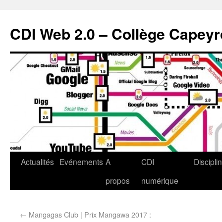
CDI Web 2.0 – Collège Capey
Actualités
Evénements
A
CDI
Discipli
propos
numérique
←
Mangagas Club | Prix Mangawa 2017 :