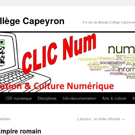
llège Capeyron
Un site du Réseau Collège Capeyro
CDI numérique
Disciplines
Info-documentation
Arts & culture
A
sailles
Lascaux : la visite virtuelle
→
Empire romain