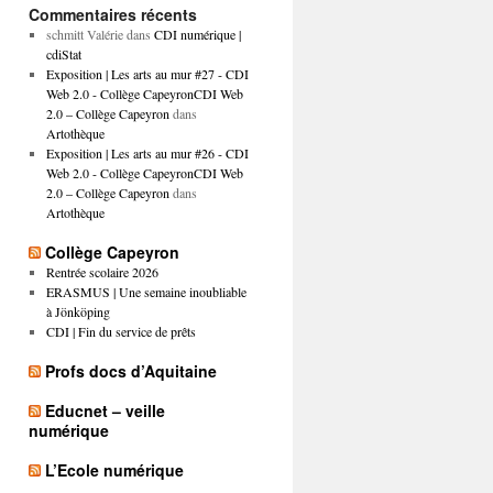
Commentaires récents
schmitt Valérie
dans
CDI numérique |
cdiStat
Exposition | Les arts au mur #27 - CDI
Web 2.0 - Collège CapeyronCDI Web
2.0 – Collège Capeyron
dans
Artothèque
Exposition | Les arts au mur #26 - CDI
Web 2.0 - Collège CapeyronCDI Web
2.0 – Collège Capeyron
dans
Artothèque
Collège Capeyron
Rentrée scolaire 2026
ERASMUS | Une semaine inoubliable
à Jönköping
CDI | Fin du service de prêts
Profs docs d’Aquitaine
Educnet – veille
numérique
L’Ecole numérique