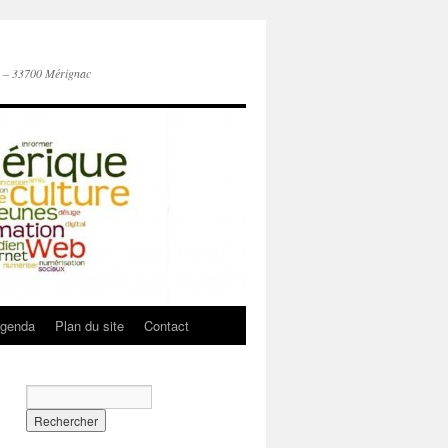
n – 33700 Mérignac
genda
Plan du site
Contact