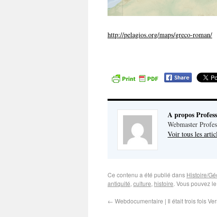
http://pelagios.org/maps/greco-roman/
A propos Profes
Webmaster Profes
Voir tous les arti
Ce contenu a été publié dans
Histoire/Gé
antiquité
,
culture
,
histoire
. Vous pouvez le
←
Webdocumentaire | Il était trois fois Ver