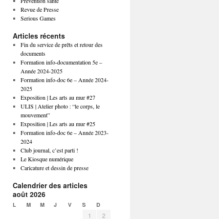
Prévention santé
Revue de Presse
Serious Games
Articles récents
Fin du service de prêts et retour des
documents
Formation info-documentation 5e –
Année 2024-2025
Formation info-doc 6e – Année 2024-
2025
Exposition | Les arts au mur #27
ULIS | Atelier photo : “le corps, le
mouvement”
Exposition | Les arts au mur #25
Formation info-doc 6e – Année 2023-
2024
Club journal, c’est parti !
Le Kiosque numérique
Caricature et dessin de presse
Calendrier des articles
août 2026
L
M
M
J
V
S
D
1
2