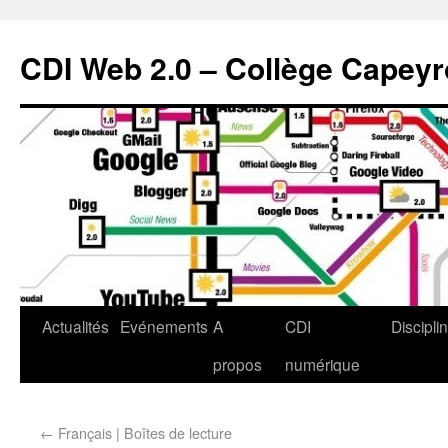
CDI Web 2.0 – Collège Capey
Actualités
Evénements
A
CDI
Discipli
propos
numérique
←
Français | Boîtes de lecture